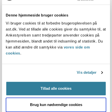
børn og unge-udvalg, i Ankestyrelsen eller i en byret.
Undersøgelsen peger blandt andet på, at det har betydning
for børnene og de unge at være forberedt, føle sig trygge
Denne hjemmeside bruger cookies
og at opleve, at det har betydning, at de deltager.
Vi bruger cookies til at forbedre brugeroplevelsen på
ast.dk. Ved at tillade alle cookies giver du samtykke til, at
Praksis for behandling af
Ankestyrelsen samt tredjeparter anvender cookies på
selvstændiges ansøgning om hjælp til
hjemmesiden, blandt andet til indsamling af statistik. Du
forsørgelse er nu samlet i
kan altid ændre dit samtykke via
vores side om
cookies
.
principmeddelelse 36-20
02-03-2021
Vis detaljer
Beskæftigelsesområdet
Integrationsydelse, uddannelses- og kontanthjælp
Tillad alle cookies
Ankestyrelsen har samlet en række tidligere
principmeddelelser om selvstændige erhvervsdrivendes
ret til hjælp til forsørgelsen i principmeddelelse 36-20.
Brug kun nødvendige cookies
Kommunernes tilbagemeldinger viser, at de ofte er