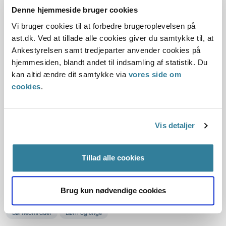
unge
Denne hjemmeside bruger cookies
09-09-2021
Vi bruger cookies til at forbedre brugeroplevelsen på
ast.dk. Ved at tillade alle cookies giver du samtykke til, at
Børneområdet
Underretninger
Ankestyrelsen samt tredjeparter anvender cookies på
Hvert år modtager kommunerne mange underretninger
hjemmesiden, blandt andet til indsamling af statistik. Du
grundet bekymring for børn og unge. Måske er det mindre
kan altid ændre dit samtykke via
vores side om
kendt, at Ankestyrelsen også modtager en del
cookies
.
underretninger, hvor underretter er bekymret for, at
kommunen ikke gør det nødvendige for barnet eller den
unge og familien.
Vis detaljer
Børnesagsbarometret 2021 – et
indblik i kommunernes sagsbehandling
Tillad alle cookies
på børneområdet
Brug kun nødvendige cookies
09-09-2021
Børneområdet
Børn og unge