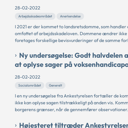
28-02-2022
Arbejdsskadeområdet
Anerkendelse
I 2021 er der kommet to landsretsdomme, som handler om
omfattet af arbejdsskadeloven. Dommene ændrer ikke på
foretages forskellige bevisvurderinger af de samme for
Ny undersøgelse: Godt halvdelen a
at oplyse sager på voksenhandica
28-02-2022
Socialområdet
Generelt
I en ny undersøgelse fra Ankestyrelsen fortæller de kom
ikke kan oplyse sagen tilstrækkeligt på anden vis. Ko
borgerens grænser, når de gennemfører observationer
Højesteret tiltræder Ankestyrels