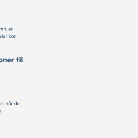
en, er
 der kan
ner til
r, når de
e