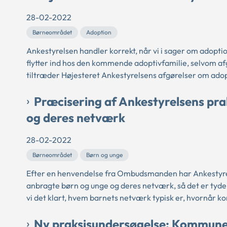
28-02-2022
Børneområdet
Adoption
Ankestyrelsen handler korrekt, når vi i sager om adopti
flytter ind hos den kommende adoptivfamilie, selvom afg
tiltræder Højesteret Ankestyrelsens afgørelser om adop
Præcisering af Ankestyrelsens pr
og deres netværk
28-02-2022
Børneområdet
Børn og unge
Efter en henvendelse fra Ombudsmanden har Ankestyrel
anbragte børn og unge og deres netværk, så det er tydeligt
vi det klart, hvem barnets netværk typisk er, hvornår kom
Ny praksisundersøgelse: Kommuner