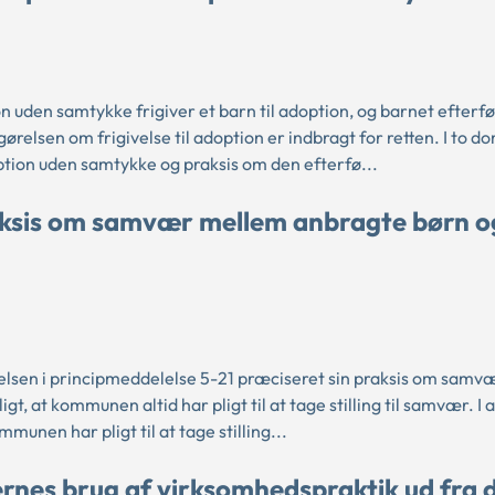
on uden samtykke frigiver et barn til adoption, og barnet efterf
ørelsen om frigivelse til adoption er indbragt for retten. I to 
tion uden samtykke og praksis om den efterfø...
aksis om samvær mellem anbragte børn o
sen i principmeddelelse 5-21 præciseret sin praksis om samv
, at kommunen altid har pligt til at tage stilling til samvær. I 
munen har pligt til at tage stilling...
nes brug af virksomhedspraktik ud fra 