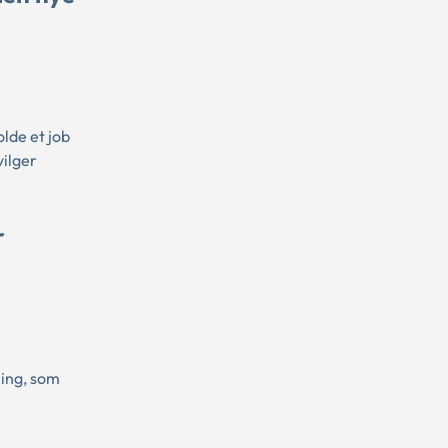
lde et job
vilger
r
ning, som