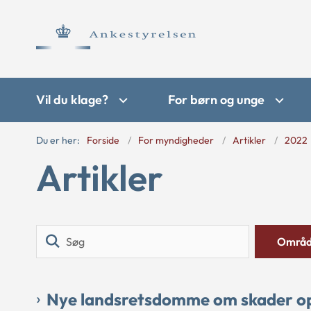
Vil du klage?
For børn og unge
Du er her:
Forside
For myndigheder
Artikler
2022
Artikler
Søg
Områ
Nye landsretsdomme om skader op