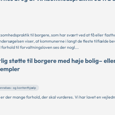
mhedspraktik til borgere, som har svært ved at få eller fastho
ndersøgelsen viser, at kommunerne i langt de fleste tilfælde be
orhold til forvaltningsloven ses der nogl...
g støtte til borgere med høje bolig– elle
sempler
annelses- og kontanthjælp
r der mange forhold, der skal vurderes. Vi har lavet en vejled