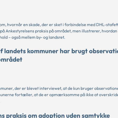
, hvornår en skade, der er sket i forbindelse med DHL-stafett
 Ankestyrelsens praksis på området, men illustrerer, hvordan
hold – også mellem by- og landsret.
f landets kommuner har brugt observatio
pområdet
muner, der er blevet interviewet, at de kun bruger observatione
mmunerne fortæller, at de er opmærksomme på ikke at overskrid
.
ens praksis om adoption uden samtykke