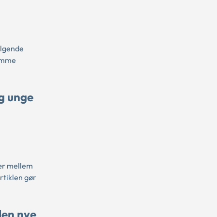
ølgende
domme
g unge
ær mellem
artiklen gør
den nye