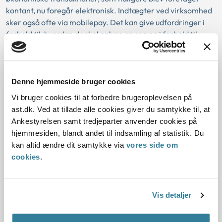
kontant, nu foregår elektronisk. Indtægter ved virksomhed
sker også ofte via mobilepay. Det kan give udfordringer i
forhold til, hvordan du skal oplyse en sag og i forhold til,
hvordan du konkret skal vurdere en overførsel til en borgers
konto.
I vejledningen beskriver vi de gældende regler og praksis på
Denne hjemmeside bruger cookies
området. Vi beskriver også, hvordan man skal oplyse en sag
Vi bruger cookies til at forbedre brugeroplevelsen på
og muligheden for at træffe afgørelse på det foreliggende
ast.dk. Ved at tillade alle cookies giver du samtykke til, at
grundlag. Derudover kommer vi ind på problemstillinger,
Ankestyrelsen samt tredjeparter anvender cookies på
som man skal være særlig opmærksom på og hvilke
hjemmesiden, blandt andet til indsamling af statistik. Du
kriterier, man kan inddrage i vurderingen af, om overførsler
kan altid ændre dit samtykke via
vores side om
til en borgers konto skal betragtes som formue eller som
cookies
.
indtægter.
Hent vejledning
Vis detaljer