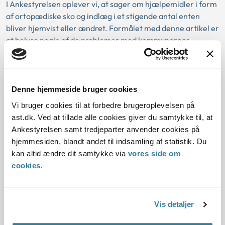
I Ankestyrelsen oplever vi, at sager om hjælpemidler i form
af ortopædiske sko og indlæg i et stigende antal enten
bliver hjemvist eller ændret. Formålet med denne artikel er
at belyse nogle af de problemer med kommunernes
sagsoplysning og vurdering, som vi oftest møder i praksis
vedrørende ortopædiske sko og indlæg. Artiklen kommer
derfor ind på e...
Denne hjemmeside bruger cookies
Ny principmeddelelse: Kommunen
Vi bruger cookies til at forbedre brugeroplevelsen på
har pligt til at yde lån til
ast.dk. Ved at tillade alle cookies giver du samtykke til, at
Ankestyrelsen samt tredjeparter anvender cookies på
beboerindskudslån, og må ikke stille
hjemmesiden, blandt andet til indsamling af statistik. Du
krav om solidarisk hæftelse for
kan altid ændre dit samtykke via
vores side om
husstandsmedlemmer
cookies
.
10-11-2023
Socialområdet
Ydelser
Vis detaljer
Kommunen har efter lov om individuel boligstøtte pligt til at