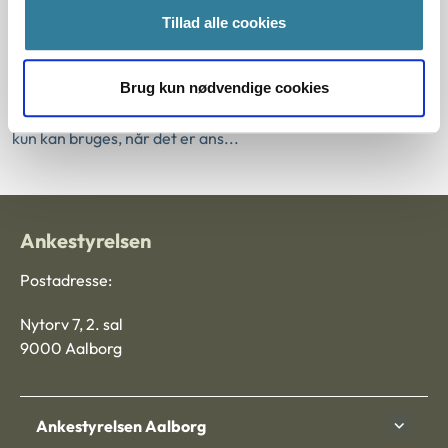
yde lån til betaling af beboerindskud, når bolig- og
Tillad alle cookies
indkomstbetingelserne er opfyldte. I en ny
principmeddelelse fastslår Ankestyrelsen, at
Brug kun nødvendige cookies
bestemmelsen om, at der kan gives afslag, hvis ansøger har
uafviklet gæld vedrørende et tidligere beboerindskudslån,
kun kan bruges, når det er ans...
Ankestyrelsen
Postadresse:
Nytorv 7, 2. sal
9000 Aalborg
Ankestyrelsen Aalborg