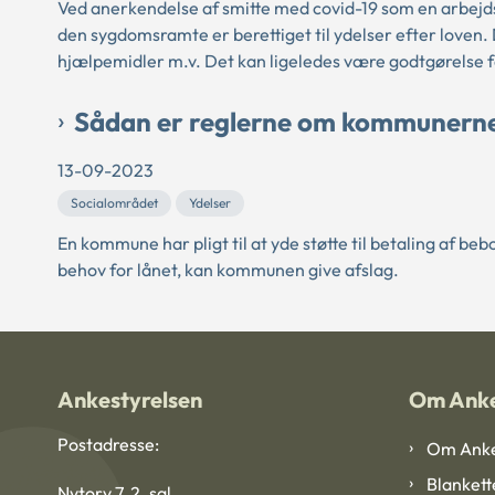
Ved anerkendelse af smitte med covid-19 som en arbej
den sygdomsramte er berettiget til ydelser efter loven
hjælpemidler m.v. Det kan ligeledes være godtgørelse fo
Sådan er reglerne om kommunernes 
13-09-2023
Socialområdet
Ydelser
En kommune har pligt til at yde støtte til betaling af b
behov for lånet, kan kommunen give afslag.
Ankestyrelsen
Om Anke
Postadresse:
Om Anke
Blankett
Nytorv 7, 2. sal