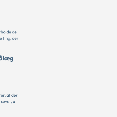
rholde de
e ting, der
pålæg
r, at der
kræver, at