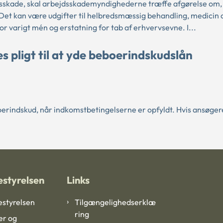
dsskade, skal arbejdsskademyndighederne træffe afgørelse om,
. Det kan være udgifter til helbredsmæssig behandling, medicin 
r varigt mén og erstatning for tab af erhvervsevne. I...
pligt til at yde beboerindskudslån
eboerindskud, når indkomstbetingelserne er opfyldt. Hvis ansøger
styrelsen
Links
styrelsen
Tilgængelighedserklæ
ring
er og