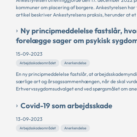
Ankestyrelsen offentliggjorde den 17. december 2022 p
kommuner om placering af borgere. Ankestyrelsen har 
artikel beskriver Ankestyrelsens praksis, herunder at et
Ny principmeddelelse fastslår, h
forelægge sager om psykisk sygdo
15-09-2023
Arbejdsskadeområdet
Anerkendelse
En ny principmeddelelse fastslår, at arbejdsskademyndi
særlige art og årsagssammenhængen, når de skal vurde
Erhvervssygdomsudvalget end ved spørgsmålet om anerke
Covid-19 som arbejdsskade
13-09-2023
Arbejdsskadeområdet
Anerkendelse