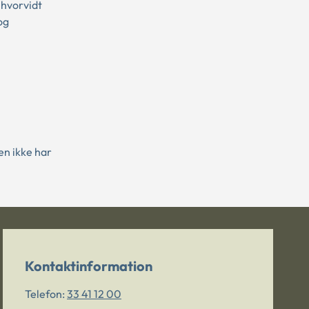
 hvorvidt
og
en ikke har
Kontaktinformation
Telefon:
33 41 12 00