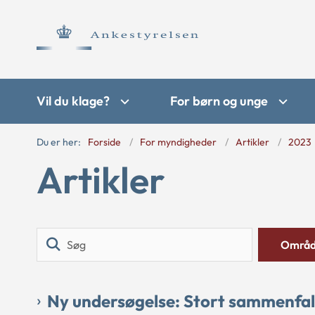
Vil du klage?
For børn og unge
Du er her:
Forside
For myndigheder
Artikler
2023
Artikler
Søg
Områ
Ny undersøgelse: Stort sammenfal