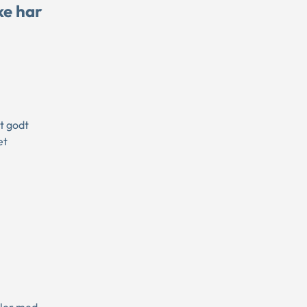
ke har
t godt
et