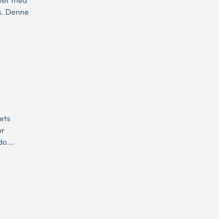
aler med
s. Denne
ets
or
o...