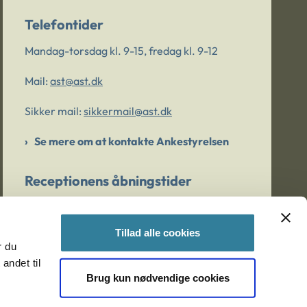
Telefontider
Mandag-torsdag kl. 9-15, fredag kl. 9-12
Mail:
ast@ast.dk
Sikker mail:
sikkermail@ast.dk
Se mere om at kontakte Ankestyrelsen
Receptionens åbningstider
Mandag-torsdag kl. 9-15, fredag kl. 9-13
Tillad alle cookies
r du
Er du bekymret for et barn/en ung?
andet til
Brug kun nødvendige cookies