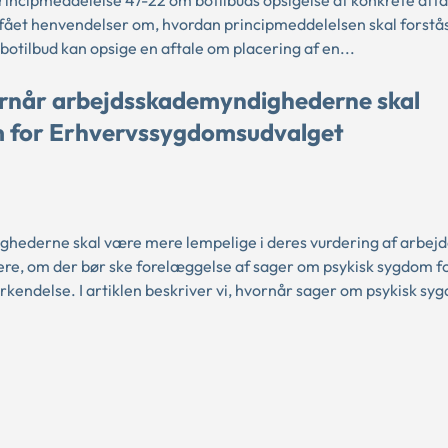
rincipmeddelelse 47-22 om botilbuds opsigelse af konkrete aft
fået henvendelser om, hvordan principmeddelelsen skal forstå
 botilbud kan opsige en aftale om placering af en...
vornår arbejdsskademyndighederne skal
m for Erhvervssygdomsudvalget
ghederne skal være mere lempelige i deres vurdering af arbejd
re, om der bør ske forelæggelse af sager om psykisk sygdom f
ndelse. I artiklen beskriver vi, hvornår sager om psykisk sygd