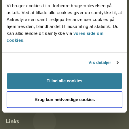
Vi bruger cookies til at forbedre brugeroplevelsen på
ast.dk. Ved at tillade alle cookies giver du samtykke til, at
Ankestyrelsen Aalborg
Ankestyrelsen samt tredjeparter anvender cookies på
hjemmesiden, blandt andet til indsamling af statistik. Du
Ankestyrelsen København
kan altid ændre dit samtykke via
vores side om
cookies
.
EAN: 57 98 000 35 48 21
CVR: 1007 4002
Vis detaljer
Om Ankestyrelsen
Tillad alle cookies
Om Ankestyrelsen
Brug kun nødvendige cookies
Blanketter og kontaktformularer
Links