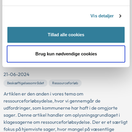
deltagere fra blandt andet fagforeninger og
forsikringsselskaber. I artiklen har vi udvalgt nogle af
Vis detaljer
statistikkerne fra webinaret.
Tema om ressourceforløbsydelse:
Tillad alle cookies
Mangel på væsentlige oplysninger er
den primære årsag til hjemvisning af
Brug kun nødvendige cookies
sager
21-06-2024
Beskæftigelsesområdet
Ressourceforløb
Artiklen er den anden i vores tema om
ressourceforløbsydelse, hvor vi gennemgår de
udfordringer, som kommunerne har haft i de omgjorte
sager. Denne artikel handler om oplysningsgrundlaget i
klagesagerne om ressourceforløbsydelse. Der er et særligt
fokus på hjemviste sager, hvor mangel på væsentlige