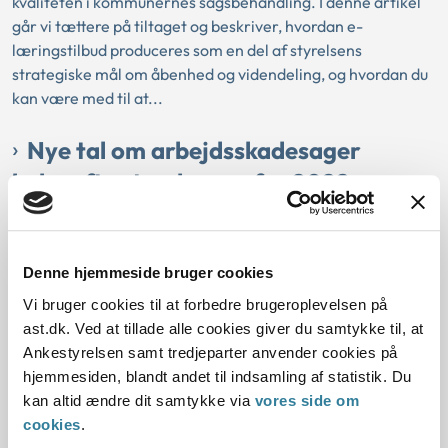
kvaliteten i kommunernes sagsbehandling. I denne artikel
går vi tættere på tiltaget og beskriver, hvordan e-
læringstilbud produceres som en del af styrelsens
strategiske mål om åbenhed og videndeling, og hvordan du
kan være med til at...
Nye tal om arbejdsskadesager
bekræfter tendensen fra 2022:
Tilskadekomne klager oftest, men
forsikringsselskabers klager fører
oftere til omgørelse
Denne hjemmeside bruger cookies
Vi bruger cookies til at forbedre brugeroplevelsen på
24-06-2024
ast.dk. Ved at tillade alle cookies giver du samtykke til, at
Ankestyrelsen samt tredjeparter anvender cookies på
Arbejdsskadeområdet
Generelt
hjemmesiden, blandt andet til indsamling af statistik. Du
Hvem klagede i 2023 over en arbejdsskadesag, og hvad
kan altid ændre dit samtykke via
vores side om
blev resultatet af klagesagen? De statistikker
cookies
.
præsenterede vi på et årsmøde-webinar med godt 300