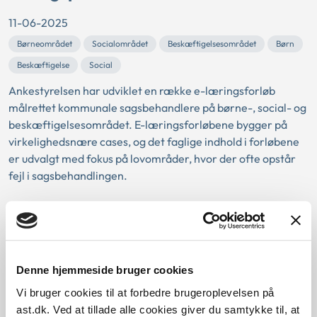
11-06-2025
Børneområdet
Socialområdet
Beskæftigelsesområdet
Børn
Beskæftigelse
Social
Ankestyrelsen har udviklet en række e-læringsforløb
målrettet kommunale sagsbehandlere på børne-, social- og
beskæftigelsesområdet. E-læringsforløbene bygger på
virkelighedsnære cases, og det faglige indhold i forløbene
er udvalgt med fokus på lovområder, hvor der ofte opstår
fejl i sagsbehandlingen.
Ny guide beskriver, hvordan sager
om afslag på hjælp eller ophør af
hjælp pga. formue skal behandles
Denne hjemmeside bruger cookies
efter aktivloven
Vi bruger cookies til at forbedre brugeroplevelsen på
ast.dk. Ved at tillade alle cookies giver du samtykke til, at
25-03-2025