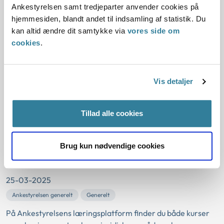
Ankestyrelsen samt tredjeparter anvender cookies på
Beskæftigelse
Beskæftigelsesområdet
hjemmesiden, blandt andet til indsamling af statistik. Du
Integrationsydelse, uddannelses- og kontanthjælp
Beskæftigelse
kan altid ændre dit samtykke via
vores side om
cookies
.
I Ankestyrelsens principmeddelelser 28-24 og 23-23 har
Ankestyrelsen samlet en række tidligere
principmeddelelser om formue og formues betydning for
hjælp efter aktivlovens §§ 22-25. Ankestyrelsen har også
Vis detaljer
udarbejdet en praktisk guide, der gennemgår de enkelte
elementer og systematikken i sager om formue. Guiden er
Tillad alle cookies
tænkt som et arbejdsredskab, som...
Ankestyrelsens læringsplatform har
Brug kun nødvendige cookies
fået nyt udseende
25-03-2025
Ankestyrelsen generelt
Generelt
På Ankestyrelsens læringsplatform finder du både kurser