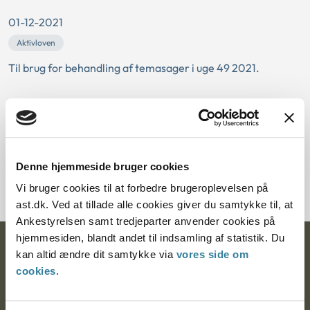
01-12-2021
Aktivloven
Til brug for behandling af temasager i uge 49 2021.
Praksisnotat om kontant tilskud
01-12-2021
Serviceloven
Denne hjemmeside bruger cookies
Til brug for tema-ankemøde december 2021.
Vi bruger cookies til at forbedre brugeroplevelsen på
ast.dk. Ved at tillade alle cookies giver du samtykke til, at
Ankestyrelsen samt tredjeparter anvender cookies på
hjemmesiden, blandt andet til indsamling af statistik. Du
Ankestyrelsen
kan altid ændre dit samtykke via
vores side om
cookies
.
Postadresse: