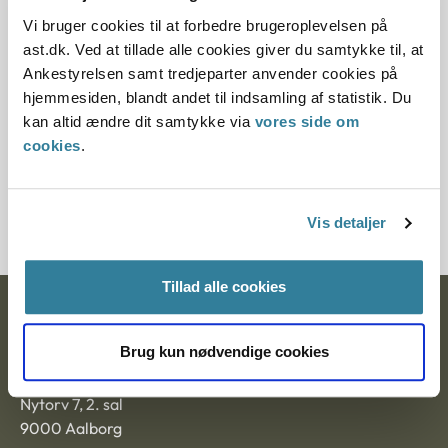
Serviceloven
Vi bruger cookies til at forbedre brugeroplevelsen på
ast.dk. Ved at tillade alle cookies giver du samtykke til, at
Til brug for tema-ankemøde i uge 24 2021.
Ankestyrelsen samt tredjeparter anvender cookies på
hjemmesiden, blandt andet til indsamling af statistik. Du
Notat om ulovlig skolefravær
kan altid ændre dit samtykke via
vores side om
cookies
.
01-06-2021
Serviceloven
Til brug for temaankemøde uge 23 2021.
Vis detaljer
Tillad alle cookies
Ankestyrelsen
Brug kun nødvendige cookies
Postadresse:
Nytorv 7, 2. sal
9000 Aalborg