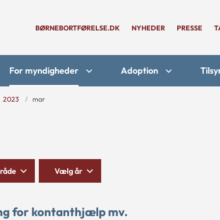
BØRNEBORTFØRELSE.DK
NYHEDER
PRESSE
T
For myndigheder
Adoption
Tilsy
2023
mar
råde
Vælg år
g for kontanthjælp mv.