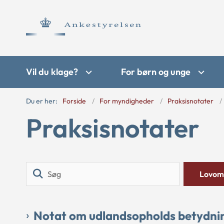
Vil du klage?
For børn og unge
Du er her:
Forside
For myndigheder
Praksisnotater
Praksisnotater
Søg
Lovom
Notat om udlandsopholds betydnin