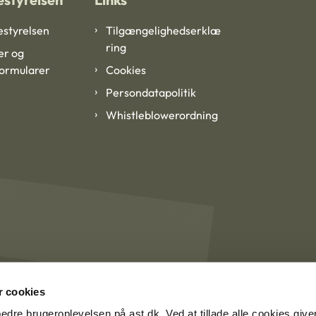
styrelsen
Tilgængelighedserklæ
ring
er og
formularer
Cookies
Persondatapolitik
Whistleblowerordning
 cookies
rbedre brugeroplevelsen på ast.dk. Ved at tillade alle cookies give