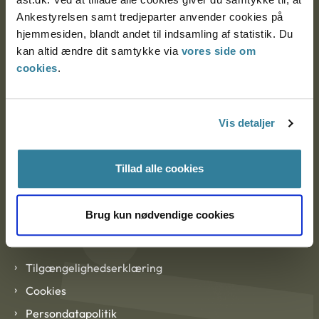
Ankestyrelsen København
Ankestyrelsen samt tredjeparter anvender cookies på
hjemmesiden, blandt andet til indsamling af statistik. Du
kan altid ændre dit samtykke via
vores side om
EAN: 57 98 000 35 48 21
cookies
.
CVR: 1007 4002
Vis detaljer
Om Ankestyrelsen
Tillad alle cookies
Om Ankestyrelsen
Blanketter og kontaktformularer
Brug kun nødvendige cookies
Links
Tilgængelighedserklæring
Cookies
Persondatapolitik