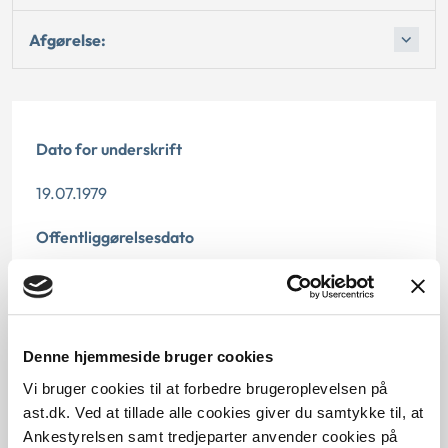
Afgørelse:
Dato for underskrift
19.07.1979
Offentliggørelsesdato
06.02.2014a
Paragraf
Denne hjemmeside bruger cookies
§ 13 § 29 § 24 § 16 § 5 § 7 § 14 § 36 § 11 § 12 § 10 § 15 § 6 §
Vi bruger cookies til at forbedre brugeroplevelsen på
1 § 9 § 35 § 23 § 19 § 28 § 8 § 2
ast.dk. Ved at tillade alle cookies giver du samtykke til, at
Journalnummer
Ankestyrelsen samt tredjeparter anvender cookies på