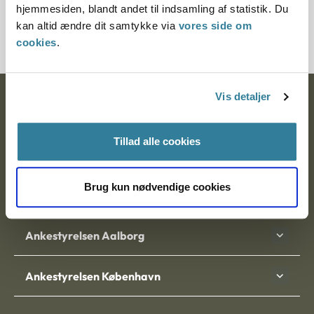
hjemmesiden, blandt andet til indsamling af statistik. Du
14018-7810013-79
kan altid ændre dit samtykke via
vores side om
cookies
.
Vis detaljer
Ankestyrelsen
Postadresse:
Tillad alle cookies
Nytorv 7, 2. sal
9000 Aalborg
Brug kun nødvendige cookies
Ankestyrelsen Aalborg
Ankestyrelsen København