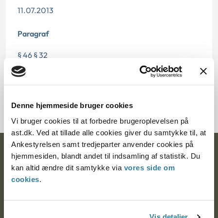
11.07.2013
Paragraf
§ 46 § 32
Journalnummer
11388-85
Denne hjemmeside bruger cookies
Vi bruger cookies til at forbedre brugeroplevelsen på
ast.dk. Ved at tillade alle cookies giver du samtykke til, at
Ankestyrelsen samt tredjeparter anvender cookies på
Ankestyrelsen
hjemmesiden, blandt andet til indsamling af statistik. Du
kan altid ændre dit samtykke via
vores side om
Postadresse:
cookies
.
Nytorv 7, 2. sal
9000 Aalborg
Vis detaljer