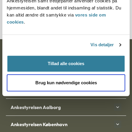
Ankestyrelsen samt tredjeparter anvender cookies på
Journalnummer
hjemmesiden, blandt andet til indsamling af statistik. Du
kan altid ændre dit samtykke via
vores side om
20699-87
cookies
.
Vis detaljer
Ankestyrelsen
Tillad alle cookies
Postadresse:
Nytorv 7, 2. sal
Brug kun nødvendige cookies
9000 Aalborg
Ankestyrelsen Aalborg
Ankestyrelsen København