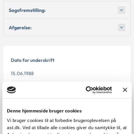
Sagsfremstilling:
Afgørelse:
Dato for underskrift
15.06.1988
Offentliggørelsesdato
11.07.2013
Denne hjemmeside bruger cookies
Paragraf
Vi bruger cookies til at forbedre brugeroplevelsen på
§ 4 § 1 § 9
ast.dk. Ved at tillade alle cookies giver du samtykke til, at