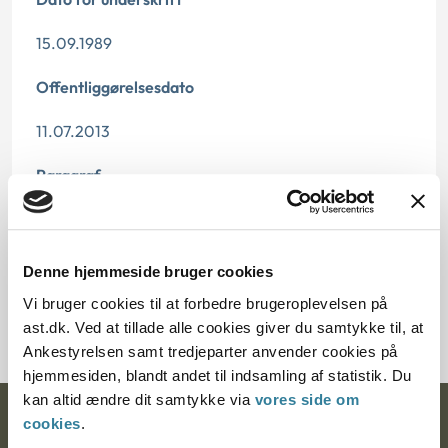
15.09.1989
Offentliggørelsesdato
11.07.2013
Paragraf
§ 16
Journalnummer
Denne hjemmeside bruger cookies
Vi bruger cookies til at forbedre brugeroplevelsen på
3938-88 + 94-89
ast.dk. Ved at tillade alle cookies giver du samtykke til, at
Ankestyrelsen samt tredjeparter anvender cookies på
hjemmesiden, blandt andet til indsamling af statistik. Du
kan altid ændre dit samtykke via
vores side om
cookies
.
Ankestyrelsen