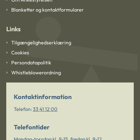
Blanketter og kontaktformularer
Links
Tilgængelighedserklæring
Cookies
Persondatapolitik
Whistleblowerordning
Kontaktinformation
Telefon:
33 41 12 00
Telefontider
Mandag-torsdag kl. 9-15, fredag kl. 9-12