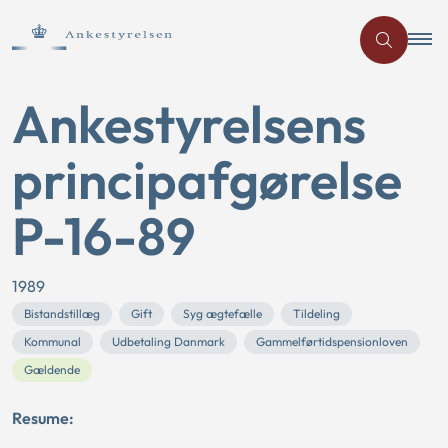
Ankestyrelsens
principafgørelse
P-16-89
1989
Bistandstillæg
Gift
Syg ægtefælle
Tildeling
Kommunal
Udbetaling Danmark
Gammelførtidspensionloven
Gældende
Resume: