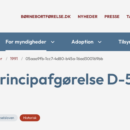
BØRNEBORTFØRELSE.DK
NYHEDER
PRESSE
T
For myndigheder
Adoption
Tilsy
er
1991
05aaa9fb-1cc7-4d80-b45a-16ad300169bb
rincipafgørelse D-
selsloven
Historisk