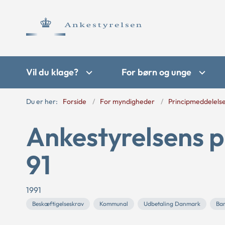
Vil du klage?
For børn og unge
Du er her:
Forside
For myndigheder
Principmeddelels
Ankestyrelsens p
91
1991
Beskæftigelseskrav
Kommunal
Udbetaling Danmark
Bar