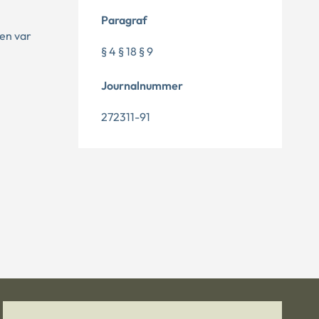
Paragraf
den var
§ 4 § 18 § 9
Journalnummer
272311-91