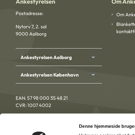
Ankestyrelsen
Om Anke
Postadresse:
Om Anke
Blankett
Nytorv 7, 2. sal
kontakt
9000 Aalborg
Ankestyrelsen Aalborg
Ankestyrelsen København
EAN: 57 98 000 35 48 21
CVR: 1007 4002
Denne hjemmeside bruger