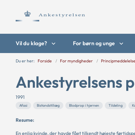
Vil du klage?
For børn og unge
Du er her:
Forside
For myndigheder
Principmeddelels
Ankestyrelsens p
1991
Afasi
Bistandstillæg
Blodprop i hjernen
Tildeling
K
Resume:
En enlig kvinde, der havde fået tilkendt højeste førtid