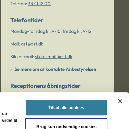
Telefon:
33 41 12 00
Telefontider
Mandag-torsdag kl. 9-15, fredag kl. 9-12
Mail:
ast@ast.dk
Sikker mail:
sikkermail@ast.dk
Se mere om at kontakte Ankestyrelsen
Receptionens åbningstider
Mandag-torsdag kl. 9-15, fredag kl. 9-13
Tillad alle cookies
r du
Er du bekymret for et barn/en ung?
andet til
Brug kun nødvendige cookies