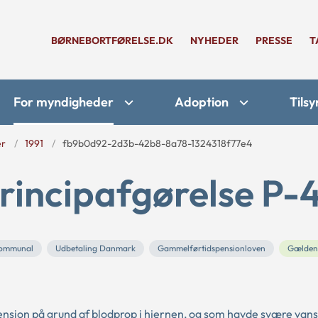
BØRNEBORTFØRELSE.DK
NYHEDER
PRESSE
T
For myndigheder
Adoption
Tilsy
er
1991
fb9b0d92-2d3b-42b8-8a78-1324318f77e4
rincipafgørelse P-
ommunal
Udbetaling Danmark
Gammelførtidspensionloven
Gælden
spension på grund af blodprop i hjernen, og som havde svære van