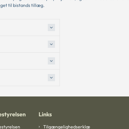
get til bistands tillæg.
styrelsen
Links
styrelsen
Tilgængelighedserklæ