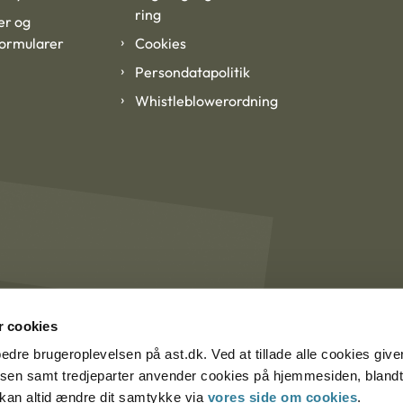
ring
er og
formularer
Cookies
Persondatapolitik
Whistleblowerordning
 cookies
rbedre brugeroplevelsen på ast.dk. Ved at tillade alle cookies give
lsen samt tredjeparter anvender cookies på hjemmesiden, blandt 
u kan altid ændre dit samtykke via
vores side om cookies
.