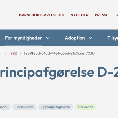
BØRNEBORTFØRELSE.DK
NYHEDER
PRESSE
T
For myndigheder
Adoption
Tilsy
er
1992
fe59fe5d-d45d-44e1-a5bd-21c0c6ef7030
rincipafgørelse D-
nmark
Barselsloven
Sygedagpengeloven
Gældende