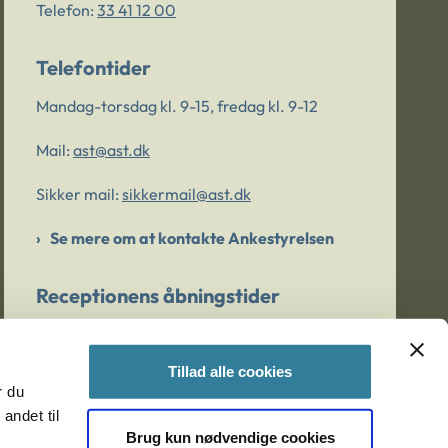
Telefon:
33 41 12 00
Telefontider
Mandag-torsdag kl. 9-15, fredag kl. 9-12
Mail:
ast@ast.dk
Sikker mail:
sikkermail@ast.dk
Se mere om at kontakte Ankestyrelsen
Receptionens åbningstider
Mandag-torsdag kl. 9-15, fredag kl. 9-13
Tillad alle cookies
r du
Er du bekymret for et barn/en ung?
andet til
Brug kun nødvendige cookies