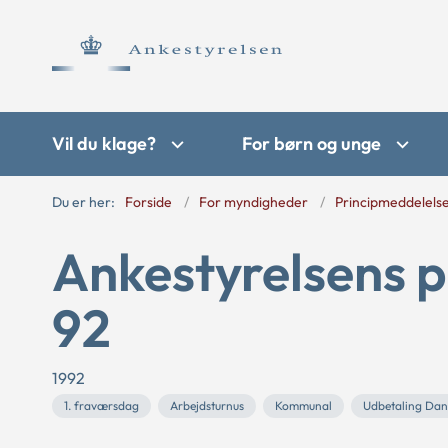
Vil du klage?
For børn og unge
Du er her:
Forside
For myndigheder
Principmeddelels
Ankestyrelsens p
92
1992
1. fraværsdag
Arbejdsturnus
Kommunal
Udbetaling Da