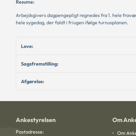
Resume:
Arbejdsgivers dagpengepligt regnedes fra 1. hele fravæ
hele sygedag, der faldt i friugen ifølge turnusplanen.
Love:
Sagsfremstilling:
Afgørelse:
Ankestyrelsen
Om Anke
Postadresse:
Om Anke