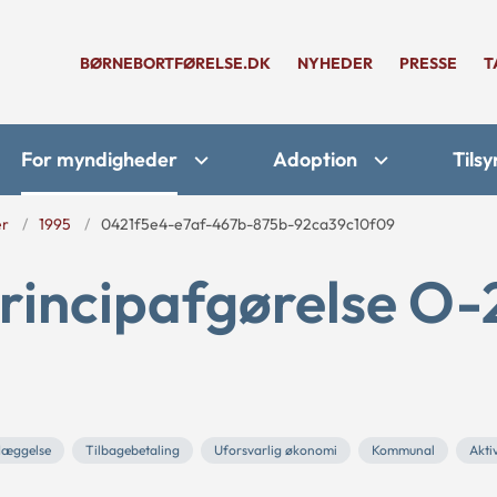
BØRNEBORTFØRELSE.DK
NYHEDER
PRESSE
T
For myndigheder
Adoption
Tilsy
er
1995
0421f5e4-e7af-467b-875b-92ca39c10f09
principafgørelse O-
læggelse
Tilbagebetaling
Uforsvarlig økonomi
Kommunal
Akti