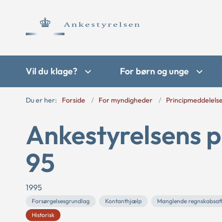
Vil du klage?
For børn og unge
Du er her:
Forside
For myndigheder
Principmeddelels
Ankestyrelsens 
95
1995
Forsørgelsesgrundlag
Kontanthjælp
Manglende regnskabsaf
Historisk