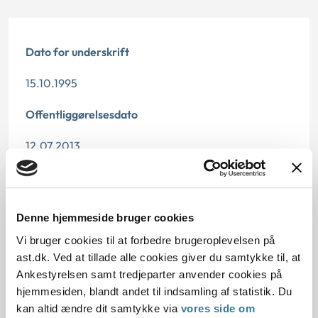
Dato for underskrift
15.10.1995
Offentliggørelsesdato
12.07.2013
Paragraf
§ 45 § 43 § 44
Denne hjemmeside bruger cookies
Journalnummer
Vi bruger cookies til at forbedre brugeroplevelsen på
ast.dk. Ved at tillade alle cookies giver du samtykke til, at
20161-95
Ankestyrelsen samt tredjeparter anvender cookies på
hjemmesiden, blandt andet til indsamling af statistik. Du
kan altid ændre dit samtykke via
vores side om