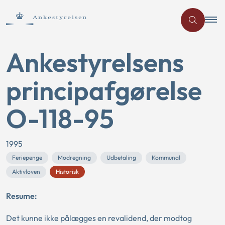
Ankestyrelsens
principafgørelse
O-118-95
1995
Feriepenge
Modregning
Udbetaling
Kommunal
Aktivloven
Historisk
Resume:
Det kunne ikke pålægges en revalidend, der modtog