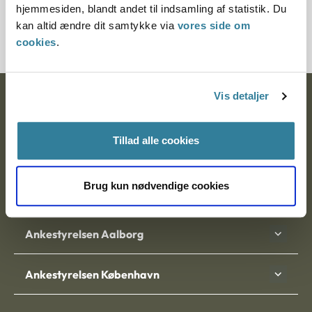
hjemmesiden, blandt andet til indsamling af statistik. Du
20747-94
kan altid ændre dit samtykke via
vores side om
cookies
.
Vis detaljer
Ankestyrelsen
Postadresse:
Tillad alle cookies
Nytorv 7, 2. sal
9000 Aalborg
Brug kun nødvendige cookies
Ankestyrelsen Aalborg
Ankestyrelsen København