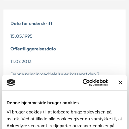
Dato for underskrift
15.05.1995
Offentliggørelsesdato
11.07.2013
Denne principmeddelelse er kasseret den 3.
december 2020, da den er indarbejdet i
principmeddelelse 36-20.
Paragraf
Denne hjemmeside bruger cookies
Vi bruger cookies til at forbedre brugeroplevelsen på
§ 37 § 11
ast.dk. Ved at tillade alle cookies giver du samtykke til, at
Journalnummer
Ankestyrelsen samt tredjeparter anvender cookies på