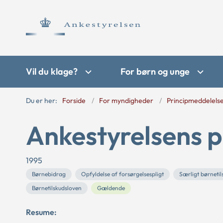
Vil du klage?
For børn og unge
Du er her:
Forside
For myndigheder
Principmeddelels
Ankestyrelsens p
1995
Børnebidrag
Opfyldelse af forsørgelsespligt
Særligt børnetils
Børnetilskudsloven
Gældende
Resume: