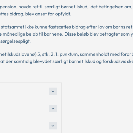
ension, havde ret til særligt børnetilskud, idet betingelsen om, 
ttes bidrag, blev anset for opfyldt.
 statsamtet ikke kunne fastsættes bidrag efter lov om børns rets
månedlige beløb til børnene. Disse beløb blev betragtet som y
sørgelsespligt.
etilskudslovens§ 5, stk. 2, 1. punktum, sammenholdt med forarb
at der samtidig blevydet særligt børnetilskud og forskudsvis sk