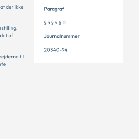
at der ikke
Paragraf
§ 5 § 4 § 11
stilling.
det af
Journalnummer
20340-94
ejderne til
ete