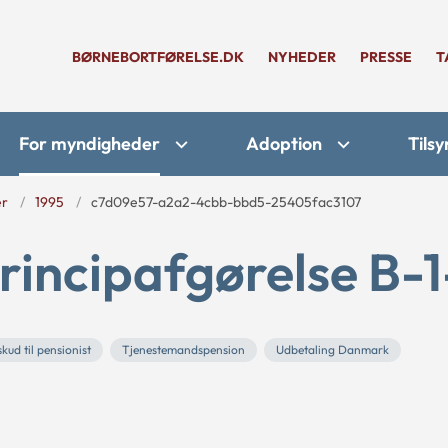
BØRNEBORTFØRELSE.DK
NYHEDER
PRESSE
T
For myndigheder
Adoption
Tilsy
er
1995
c7d09e57-a2a2-4cbb-bbd5-25405fac3107
rincipafgørelse B-
kud til pensionist
Tjenestemandspension
Udbetaling Danmark