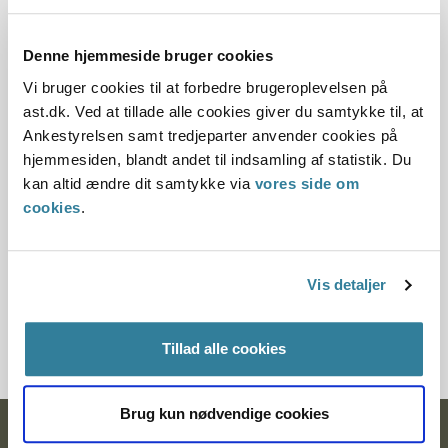
Dato for underskrift
Denne hjemmeside bruger cookies
15.04.1996
Vi bruger cookies til at forbedre brugeroplevelsen på
Offentliggørelsesdato
ast.dk. Ved at tillade alle cookies giver du samtykke til, at
Ankestyrelsen samt tredjeparter anvender cookies på
11.07.2013
hjemmesiden, blandt andet til indsamling af statistik. Du
kan altid ændre dit samtykke via
vores side om
Paragraf
cookies
.
§ 30 § 58
Journalnummer
Vis detaljer
13871-95
Tillad alle cookies
Brug kun nødvendige cookies
Ankestyrelsen