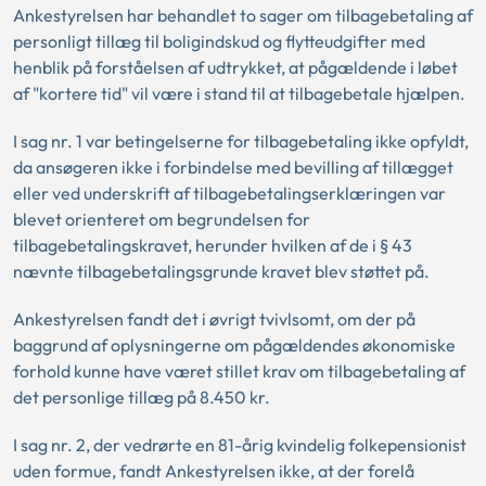
Ankestyrelsen har behandlet to sager om tilbagebetaling af
personligt tillæg til boligindskud og flytteudgifter med
henblik på forståelsen af udtrykket, at pågældende i løbet
af "kortere tid" vil være i stand til at tilbagebetale hjælpen.
I sag nr. 1 var betingelserne for tilbagebetaling ikke opfyldt,
da ansøgeren ikke i forbindelse med bevilling af tillægget
eller ved underskrift af tilbagebetalingserklæringen var
blevet orienteret om begrundelsen for
tilbagebetalingskravet, herunder hvilken af de i § 43
nævnte tilbagebetalingsgrunde kravet blev støttet på.
Ankestyrelsen fandt det i øvrigt tvivlsomt, om der på
baggrund af oplysningerne om pågældendes økonomiske
forhold kunne have været stillet krav om tilbagebetaling af
det personlige tillæg på 8.450 kr.
I sag nr. 2, der vedrørte en 81-årig kvindelig folkepensionist
uden formue, fandt Ankestyrelsen ikke, at der forelå