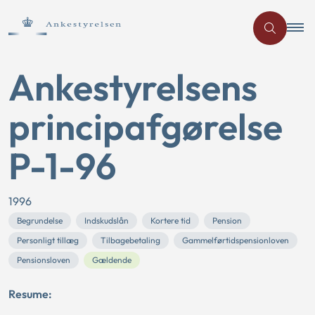
Ankestyrelsens
principafgørelse
P-1-96
1996
Begrundelse
Indskudslån
Kortere tid
Pension
Personligt tillæg
Tilbagebetaling
Gammelførtidspensionloven
Pensionsloven
Gældende
Resume: