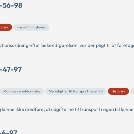
O-56-98
torisk
Forvaltningsloven
ionsordning efter bekendtgørelsen, var der pligt til at foretag
O-47-97
Manglende uddannelse
Merudgifter til transport i egen bil
Historisk
 kunne ikke medføre, at udgifterne til transport i egen bil kun
B-4-97