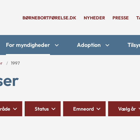
BØRNEBORTFØRELSE.DK
NYHEDER
PRESSE
T
For myndigheder
Adoption
Tilsy
er
1997
ser
råde
Status
Emneord
Vælg år