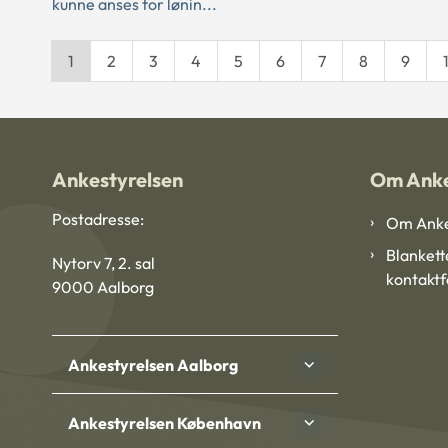
kunne anses for lønin...
1
2
3
4
5
6
7
8
9
Ankestyrelsen
Om Anke
Postadresse:
Om Anke
Blankett
Nytorv 7, 2. sal
kontakt
9000 Aalborg
Ankestyrelsen Aalborg
Ankestyrelsen København