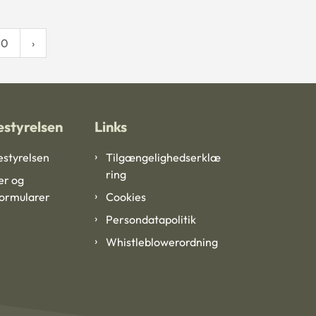
10
styrelsen
Links
styrelsen
Tilgængelighedserklæ
ring
er og
formularer
Cookies
Persondatapolitik
Whistleblowerordning