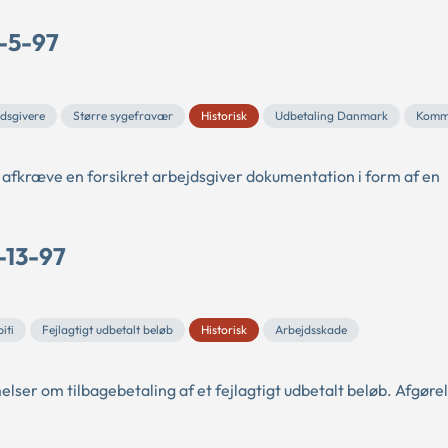
D-5-97
jdsgivere
Større sygefravær
Historisk
Udbetaling Danmark
Komm
afkræve en forsikret arbejdsgiver dokumentation i form af en
-13-97
iti
Fejlagtigt udbetalt beløb
Historisk
Arbejdsskade
ser om tilbagebetaling af et fejlagtigt udbetalt beløb. Afgøre