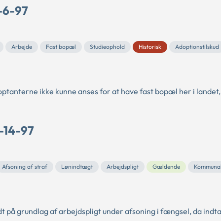
-6-97
Arbejde
Fast bopæl
Studieophold
Historisk
Adoptionstilskud
doptanterne ikke kunne anses for at have fast bopæl her i landet,
-14-97
Afsoning af straf
Lønindtægt
Arbejdspligt
Gældende
Kommuna
t på grundlag af arbejdspligt under afsoning i fængsel, da ind