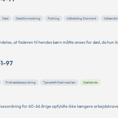
Død
Dødsformodning
Flytning
Udbetaling Danmark
Udlændin
delse, at faderen til hendes børn måtte anses for død, da hun i
-1-97
Fratrædelsesordning
Tjenestefrihed med løn
Gældende
lsesordning for 60-66 årige opfyldte ikke længere arbejdskrave