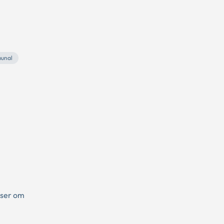
unal
lser om