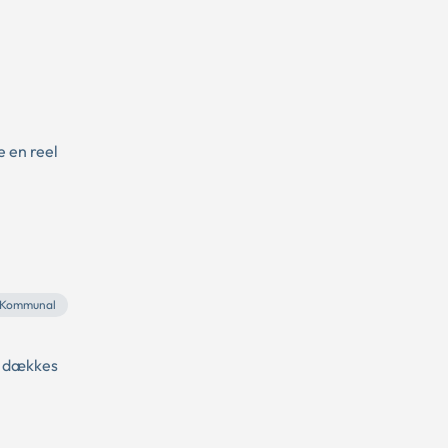
e en reel
Kommunal
ne dækkes