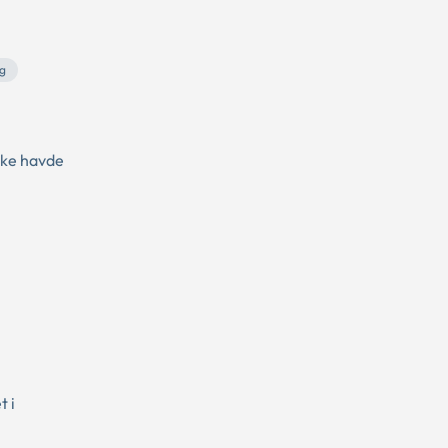
g
kke havde
t i