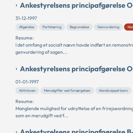
Ankestyrelsens principafgørelse 
31-12-1997
Afgørelse
Partshøring
Begrundelse
Genvurdering
His
Resume:
I det omfang et socialt nævn havde indført en remonstrat
genvurdering af sagen...
Ankestyrelsens principafgørelse 
01-01-1997
Aktivloven
Merudgifter ved forsørgelsen
Handicappet barn
Resume:
Manglende mulighed for udnyttelse af en frirejseordning
som en merudgift ved f...
Ankestyrelsens principafgørelse 