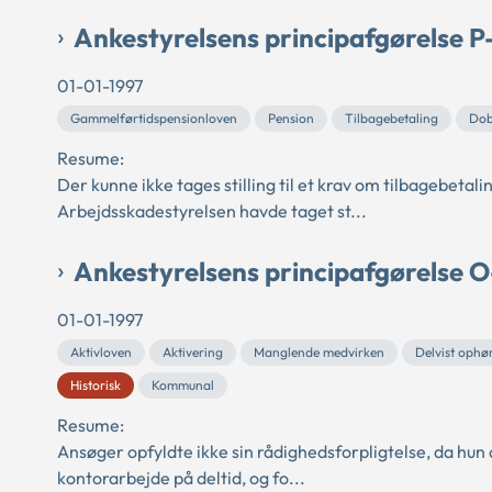
Ankestyrelsens principafgørelse 
01-01-1997
Gammelførtidspensionloven
Pension
Tilbagebetaling
Dob
Resume:
Der kunne ikke tages stilling til et krav om tilbagebetal
Arbejdsskadestyrelsen havde taget st...
Ankestyrelsens principafgørelse 
01-01-1997
Aktivloven
Aktivering
Manglende medvirken
Delvist ophø
Historisk
Kommunal
Resume:
Ansøger opfyldte ikke sin rådighedsforpligtelse, da hun 
kontorarbejde på deltid, og fo...