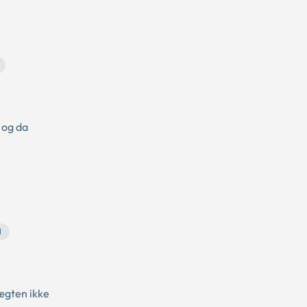
 og da
l
tægten ikke