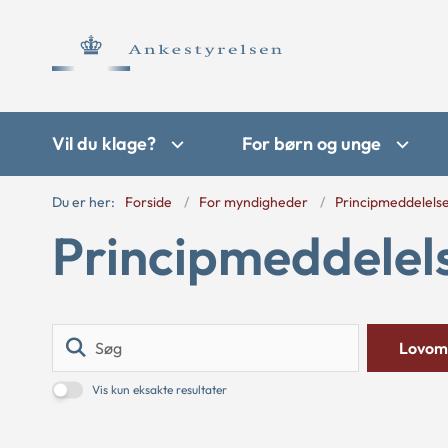
Vil du klage?
For børn og unge
Du er her:
Forside
For myndigheder
Principmeddelels
Principmeddelel
Søg
Lovom
Vis kun eksakte resultater