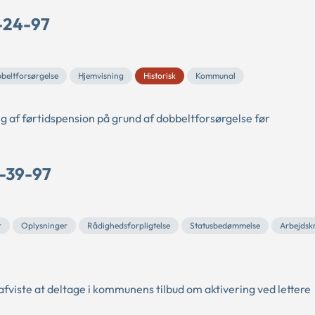
P-24-97
beltforsørgelse
Hjemvisning
Historisk
Kommunal
ing af førtidspension på grund af dobbeltforsørgelse før
O-39-97
r
Oplysninger
Rådighedsforpligtelse
Statusbedømmelse
Arbejdsk
afviste at deltage i kommunens tilbud om aktivering ved lettere