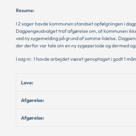
Resume:
I 2 sager havde kommunen standset opfølgningen i da
Dagpengeudvalget traf afgørelse om, at kommunen ikk
ved ny sygemelding på grund af samme lidelse. Dagpeng
der derfor var tale om en ny sygeperiode og dermed o
I sag nr. 1 havde arbejdet været genoptaget i godt 1 må
Love:
Afgørelse:
Afgørelse: