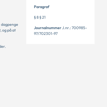
Paragraf
§ 8 § 21
e dagpenge
Journalnummer
J.nr.: 700985-
 og på at
97/702301-97
der.