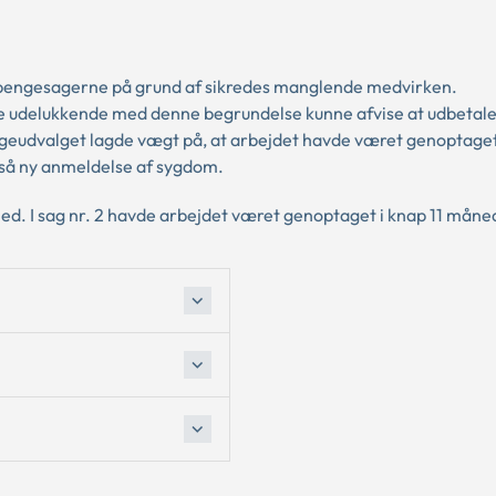
gpengesagerne på grund af sikredes manglende medvirken.
e udelukkende med denne begrundelse kunne afvise at udbetal
eudvalget lagde vægt på, at arbejdet havde været genoptaget,
gså ny anmeldelse af sygdom.
ned. I sag nr. 2 havde arbejdet været genoptaget i knap 11 måne