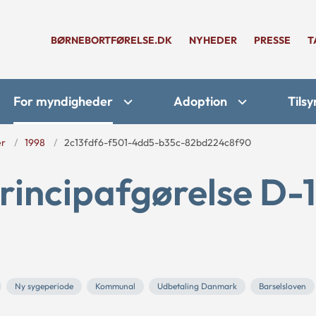
BØRNEBORTFØRELSE.DK
NYHEDER
PRESSE
T
For myndigheder
Adoption
Tilsy
er
1998
2c13fdf6-f501-4dd5-b35c-82bd224c8f90
rincipafgørelse D-
Ny sygeperiode
Kommunal
Udbetaling Danmark
Barselsloven