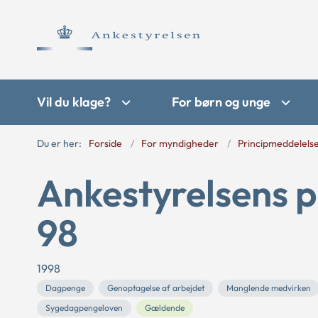
Vil du klage?
For børn og unge
Du er her:
Forside
For myndigheder
Principmeddelels
Ankestyrelsens p
98
1998
Dagpenge
Genoptagelse af arbejdet
Manglende medvirken
Sygedagpengeloven
Gældende