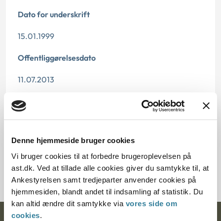
Dato for underskrift
15.01.1999
Offentliggørelsesdato
11.07.2013
Paragraf
§ 14 § 26 § 39
Denne hjemmeside bruger cookies
Journalnummer
Vi bruger cookies til at forbedre brugeroplevelsen på
200635-98
ast.dk. Ved at tillade alle cookies giver du samtykke til, at
Ankestyrelsen samt tredjeparter anvender cookies på
hjemmesiden, blandt andet til indsamling af statistik. Du
kan altid ændre dit samtykke via
vores side om
cookies
.