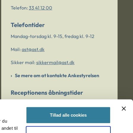
Telefon:
33 41 12 00
Telefontider
Mandag-torsdag kl. 9-15, fredag kl. 9-12
Mail:
ast@ast.dk
Sikker mail:
sikkermail@ast.dk
Se mere om at kontakte Ankestyrelsen
Receptionens åbningstider
Mandag-torsdag kl. 9-15, fredag kl. 9-13
Tillad alle cookies
r du
Er du bekymret for et barn/en ung?
andet til