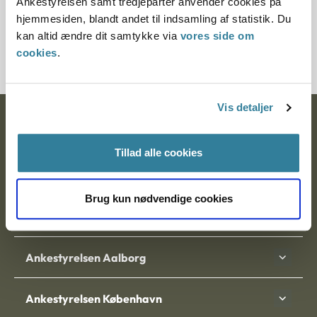
Ankestyrelsen samt tredjeparter anvender cookies på
Journalnummer
hjemmesiden, blandt andet til indsamling af statistik. Du
kan altid ændre dit samtykke via
vores side om
700292-01
cookies
.
Vis detaljer
Ankestyrelsen
Tillad alle cookies
Postadresse:
Nytorv 7, 2. sal
Brug kun nødvendige cookies
9000 Aalborg
Ankestyrelsen Aalborg
Ankestyrelsen København