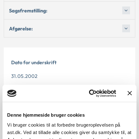
Sagsfremstilling:
Afgørelse:
Dato for underskrift
31.05.2002
Offentliggørelsesdato
11.07.2013
Denne hjemmeside bruger cookies
Paragraf
Vi bruger cookies til at forbedre brugeroplevelsen på
§ 24 § 68 § 72 § 22 § 31 § 23 § 8
ast.dk. Ved at tillade alle cookies giver du samtykke til, at