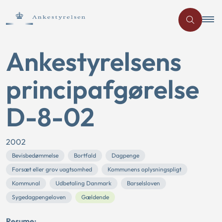
Ankestyrelsens
principafgørelse
D-8-02
2002
Bevisbedømmelse
Bortfald
Dagpenge
Forsæt eller grov uagtsomhed
Kommunens oplysningspligt
Kommunal
Udbetaling Danmark
Barselsloven
Sygedagpengeloven
Gældende
Resume: