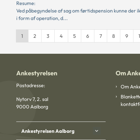
Resume:
Ved påbegyndelse af sag om førtidspension kunne der ik
i form af operation, d...
1
2
3
4
5
6
7
8
9
Ankestyrelsen
Om Anke
Postadresse:
Om Anke
Blankett
Nytorv 7, 2. sal
kontakt
9000 Aalborg
Ankestyrelsen Aalborg