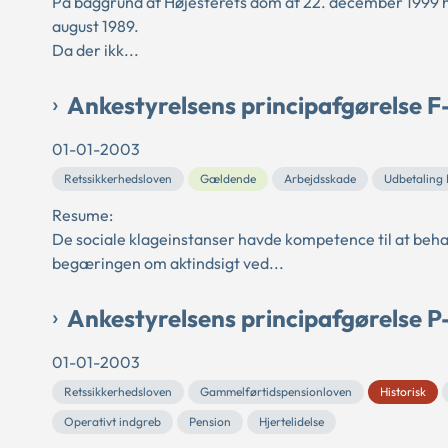
På baggrund af Højesterets dom af 22. december 1999 h
august 1989.
Da der ikk...
Ankestyrelsens principafgørelse F
01-01-2003
Retssikkerhedsloven
Gældende
Arbejdsskade
Udbetaling
Resume:
De sociale klageinstanser havde kompetence til at beha
begæringen om aktindsigt ved...
Ankestyrelsens principafgørelse P
01-01-2003
Retssikkerhedsloven
Gammelførtidspensionloven
Historisk
Operativt indgreb
Pension
Hjertelidelse