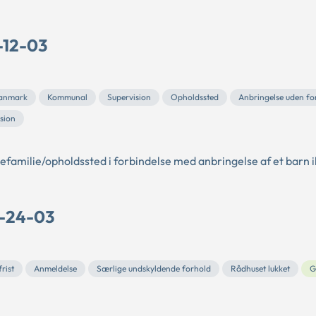
-12-03
Danmark
Kommunal
Supervision
Opholdssted
Anbringelse uden fo
sion
lejefamilie/opholdssted i forbindelse med anbringelse af et barn 
D-24-03
rist
Anmeldelse
Særlige undskyldende forhold
Rådhuset lukket
G