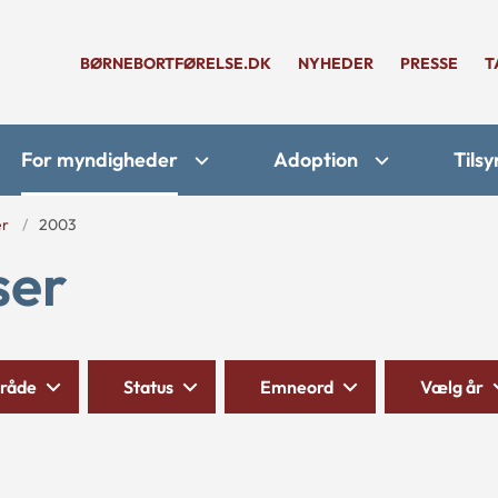
BØRNEBORTFØRELSE.DK
NYHEDER
PRESSE
T
For myndigheder
Adoption
Tilsy
er
2003
ser
råde
Status
Emneord
Vælg år