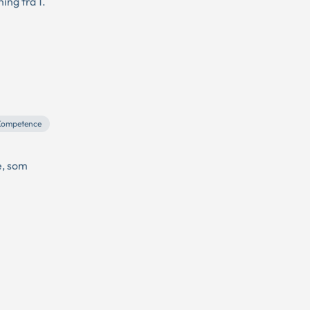
ng fra 1.
Kompetence
e, som