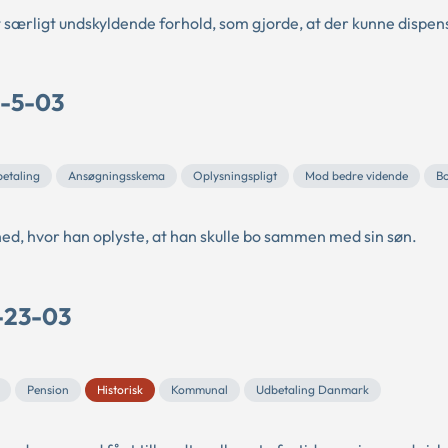
 særligt undskyldende forhold, som gjorde, at der kunne dispen
M-5-03
betaling
Ansøgningsskema
Oplysningspligt
Mod bedre vidende
Bo
ighed, hvor han oplyste, at han skulle bo sammen med sin søn.
P-23-03
Pension
Historisk
Kommunal
Udbetaling Danmark