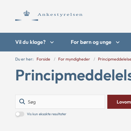
Vil du klage?
For børn og unge
Du er her:
Forside
For myndigheder
Principmeddelels
Principmeddelel
Søg
Lovom
Vis kun eksakte resultater