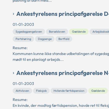
pasning af barn med...
Ankestyrelsens principafgørelse 
01-01-2003
Sygedagpengeloven
Barselsloven
Gældende
Arbejdsskad
Partshøring
Dagpenge
Bortfald
Resume:
Kommunen kunne ikke standse udbetalingen af sygedagpe
mødt til en planlagt arbejds...
Ankestyrelsens principafgørelse N
01-01-2003
Aktivloven
Fleksjob
Hvilende førtidspension
Gældende
Resume:
En kvinde, der modtog førtidspension, havde ret til flek