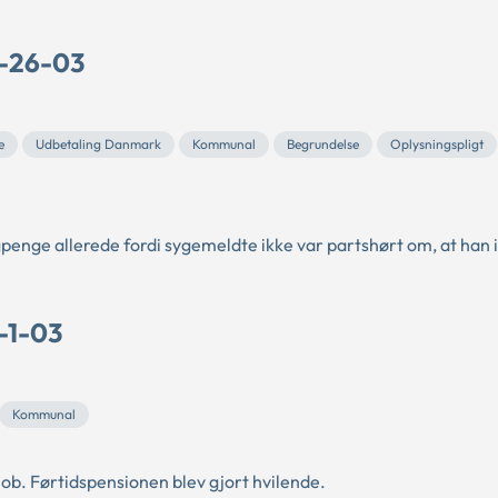
D-26-03
e
Udbetaling Danmark
Kommunal
Begrundelse
Oplysningspligt
nge allerede fordi sygemeldte ikke var partshørt om, at han 
-1-03
Kommunal
sjob. Førtidspensionen blev gjort hvilende.