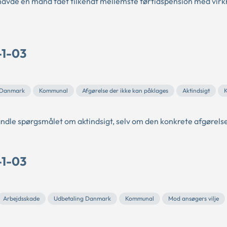
avde en mand fået tilkendt mellemste førtidspension med virkni
-1-03
 Danmark
Kommunal
Afgørelse der ikke kan påklages
Aktindsigt
ndle spørgsmålet om aktindsigt, selv om den konkrete afgørels
-1-03
Arbejdsskade
Udbetaling Danmark
Kommunal
Mod ansøgers vilje