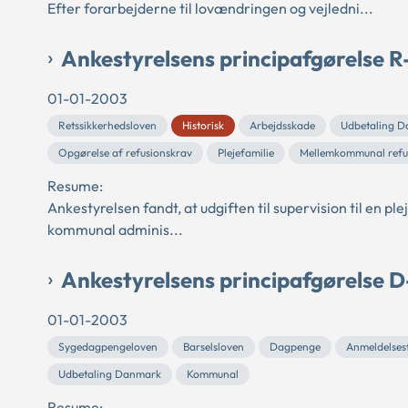
Efter forarbejderne til lovændringen og vejledni...
Ankestyrelsens principafgørelse R
01-01-2003
Retssikkerhedsloven
Historisk
Arbejdsskade
Udbetaling 
Opgørelse af refusionskrav
Plejefamilie
Mellemkommunal refu
Resume:
Ankestyrelsen fandt, at udgiften til supervision til en p
kommunal adminis...
Ankestyrelsens principafgørelse 
01-01-2003
Sygedagpengeloven
Barselsloven
Dagpenge
Anmeldelsesf
Udbetaling Danmark
Kommunal
Resume: