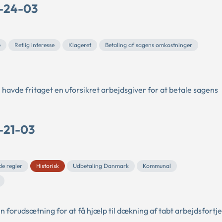
U-24-03
e
Retlig interesse
Klageret
Betaling af sagens omkostninger
 havde fritaget en uforsikret arbejdsgiver for at betale sagens
C-21-03
e regler
Historisk
Udbetaling Danmark
Kommunal
en forudsætning for at få hjælp til dækning af tabt arbejdsfortj