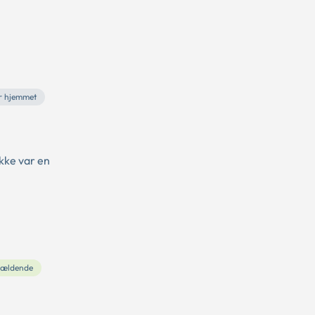
r hjemmet
ikke var en
ældende