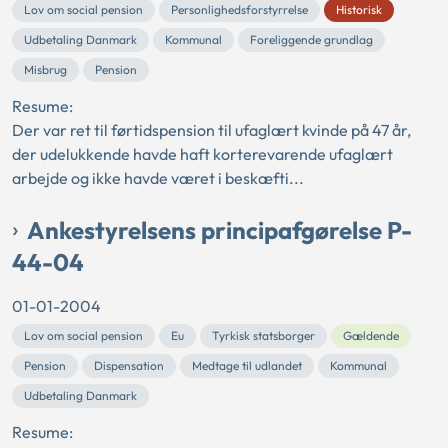
Lov om social pension
Personlighedsforstyrrelse
Historisk
Udbetaling Danmark
Kommunal
Foreliggende grundlag
Misbrug
Pension
Resume:
Der var ret til førtidspension til ufaglært kvinde på 47 år,
der udelukkende havde haft korterevarende ufaglært
arbejde og ikke havde været i beskæfti...
Ankestyrelsens principafgørelse P-
44-04
01-01-2004
Lov om social pension
Eu
Tyrkisk statsborger
Gældende
Pension
Dispensation
Medtage til udlandet
Kommunal
Udbetaling Danmark
Resume: