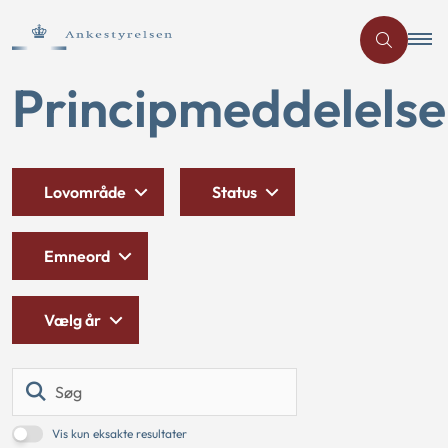
Principmeddelelse
Lovområde
Status
Emneord
Vælg år
Søg
Vis kun eksakte resultater