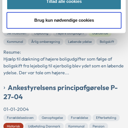
Ankestyrelsens principafgørelse C-
Tillad alle cookies
35-04
Brug kun nødvendige cookies
01-01-2004
Serviceloven
Lejebolig
Højere boligudgift
Gældende
Kommunal
Årlig omberegning
Løbende ydelse
Boligskift
Resume:
Hjælp til dækning af højere boligudgifter som følge af
boligskift fra lejebolig til ejerbolig blev ydet som en løbende
ydelse. Der var tale om højere...
Ankestyrelsens principafgørelse P-
27-04
01-01-2004
Forældelsesloven
Genoptagelse
Forældelse
Efterbetaling
Historisk
Udbetaling Danmark
Kommunal
Pension