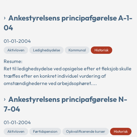
Ankestyrelsens principafgørelse A-1-
04
01-01-2004
Aktivloven
Ledighedsydelse
Kommunal
Historisk
Resume:
Ret til ledighedsydelse ved opsigelse efter et fleksjob skulle
træffes efter en konkret individuel vurdering af
omstændighederne ved arbejdsophøret....
Ankestyrelsens principafgørelse N-
7-04
01-01-2004
Aktivloven
Førtidspension
Opkvalificerende kurser
Historisk