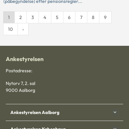
(påbegyndelse) efter pensionsregler...
1
2
3
4
5
6
7
8
9
10
Ankestyrelsen
Postadresse:
Nytorv 7, 2. sal
9000 Aalborg
Ankestyrelsen Aalborg