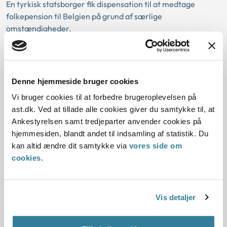
En tyrkisk statsborger fik dispensation til at medtage
folkepension til Belgien på grund af særlige
omstændigheder.
Der blev lagt vægt på, at kvinde...
Ankestyrelsens principafgørelse U-
15-04
Denne hjemmeside bruger cookies
Vi bruger cookies til at forbedre brugeroplevelsen på
01-01-2004
ast.dk. Ved at tillade alle cookies giver du samtykke til, at
Arbejdsskadeloven
Arbejdsskade
Historisk
Arbejdsskade
Ankestyrelsen samt tredjeparter anvender cookies på
hjemmesiden, blandt andet til indsamling af statistik. Du
Nedsat arbejdsevne
Førtidspension efter ny lov
kan altid ændre dit samtykke via
vores side om
Erstatning for tab af erhvervsevne
cookies
.
Resume:
Ankestyrelsen har behandlet 3 sager om fastsættelse af
niveauet for erstatning for tab af erhvervsevne til
Vis detaljer
personer, der var tilkendt førtidspension e...