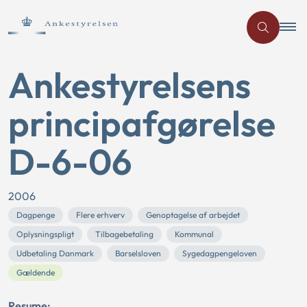
Ankestyrelsens
principafgørelse
D-6-06
2006
Dagpenge
Flere erhverv
Genoptagelse af arbejdet
Oplysningspligt
Tilbagebetaling
Kommunal
Udbetaling Danmark
Barselsloven
Sygedagpengeloven
Gældende
Resume: