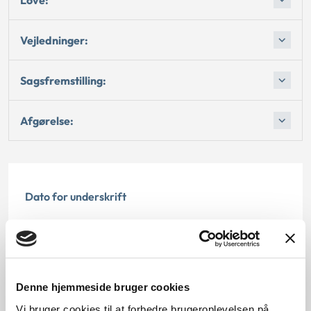
Vejledninger:
Sagsfremstilling:
Afgørelse:
Dato for underskrift
02.03.2006
Offentliggørelsesdato
11.07.2013
Denne hjemmeside bruger cookies
Vi bruger cookies til at forbedre brugeroplevelsen på