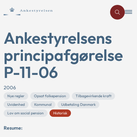
Ankestyrelsens
principafgørelse
P-11-06
2006
Nye regler
Opsat folkepension
Tilbagevirkende kraft
Uvidenhed
Kommunal
Udbetaling Danmark
Lov om social pension
Historisk
Resume: