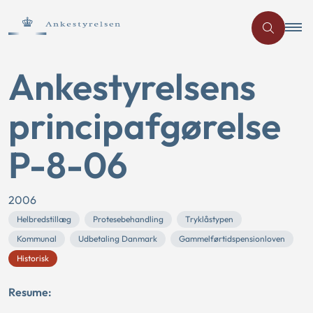
Ankestyrelsens
principafgørelse
P-8-06
2006
Helbredstillæg
Protesebehandling
Tryklåstypen
Kommunal
Udbetaling Danmark
Gammelførtidspensionloven
Historisk
Resume: