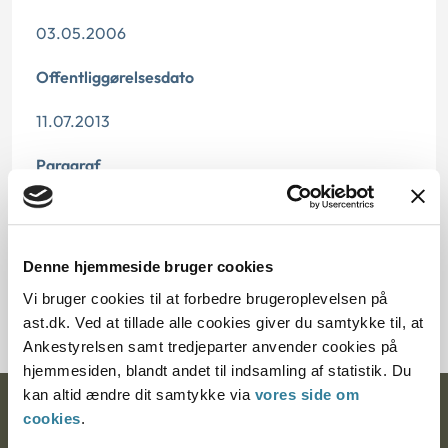
03.05.2006
Offentliggørelsesdato
11.07.2013
Paragraf
§ 26 § 14 § 14 § 18 § 54 § 19
Journalnummer
Denne hjemmeside bruger cookies
Vi bruger cookies til at forbedre brugeroplevelsen på
7000420-05
ast.dk. Ved at tillade alle cookies giver du samtykke til, at
Ankestyrelsen samt tredjeparter anvender cookies på
hjemmesiden, blandt andet til indsamling af statistik. Du
kan altid ændre dit samtykke via
vores side om
Ankestyrelsen
cookies
.