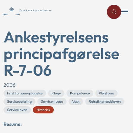
Ankestyrelsens
principafgørelse
R-7-06
2006
Frist for genoptagelse
Klage
Kompetence
Plejehjem
Servicebetaling
Serviceniveau
Vask
Retssikkerhedsloven
Serviceloven
Historisk
Resume: