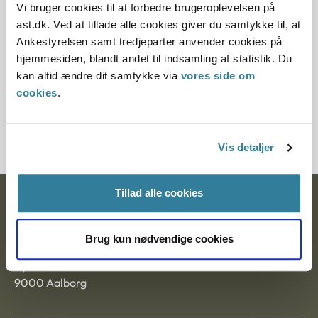
Vi bruger cookies til at forbedre brugeroplevelsen på
ast.dk. Ved at tillade alle cookies giver du samtykke til, at
Paragraf
Ankestyrelsen samt tredjeparter anvender cookies på
hjemmesiden, blandt andet til indsamling af statistik. Du
§ 37 § 71
kan altid ændre dit samtykke via
vores side om
Journalnummer
cookies
.
7000019-06
Vis detaljer
Tillad alle cookies
Ankestyrelsen
Postadresse:
Brug kun nødvendige cookies
Nytorv 7, 2. sal
9000 Aalborg