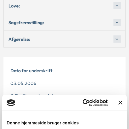
Love:
Sagsfremstilling:
Afgørelse:
Dato for underskrift
03.05.2006
Offentliggørelsesdato
11.07.2013
Denne principafgørelse er kasseret den 2. april
Denne hjemmeside bruger cookies
2013, da den er erstattet af principafgørelse 42-13.