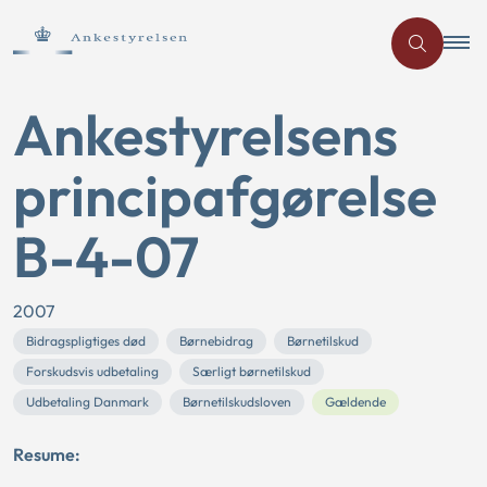
Ankestyrelsens
principafgørelse
B-4-07
2007
Bidragspligtiges død
Børnebidrag
Børnetilskud
Forskudsvis udbetaling
Særligt børnetilskud
Udbetaling Danmark
Børnetilskudsloven
Gældende
Resume: