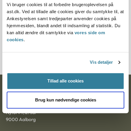
11.07.2013
Vi bruger cookies til at forbedre brugeroplevelsen på
ast.dk. Ved at tillade alle cookies giver du samtykke til, at
Paragraf
Ankestyrelsen samt tredjeparter anvender cookies på
hjemmesiden, blandt andet til indsamling af statistik. Du
§ 5 § 7 § 1
kan altid ændre dit samtykke via
vores side om
cookies
.
Journalnummer
1206306-08
Vis detaljer
Tillad alle cookies
Ankestyrelsen
Postadresse:
Brug kun nødvendige cookies
Nytorv 7, 2. sal
9000 Aalborg