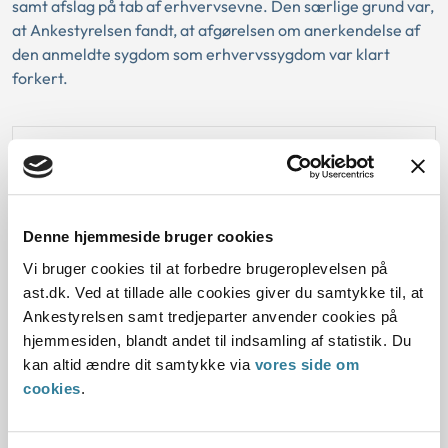
samt afslag på tab af erhvervsevne. Den særlige grund var,
at Ankestyrelsen fandt, at afgørelsen om anerkendelse af
den anmeldte sygdom som erhvervssygdom var klart
forkert.
Love:
Afgørelse:
Denne hjemmeside bruger cookies
Vi bruger cookies til at forbedre brugeroplevelsen på
Afgørelse:
ast.dk. Ved at tillade alle cookies giver du samtykke til, at
Ankestyrelsen samt tredjeparter anvender cookies på
hjemmesiden, blandt andet til indsamling af statistik. Du
kan altid ændre dit samtykke via
vores side om
Dato for underskrift
cookies
.
01.05.2008