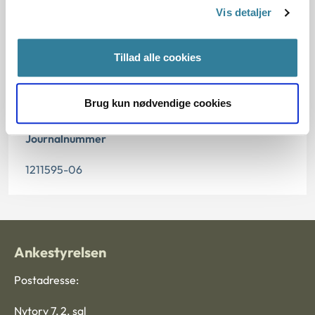
Vis detaljer
Offentliggørelsesdato
11.07.2013
Tillad alle cookies
Paragraf
Brug kun nødvendige cookies
§ 5 § 7 § 18 § 12 § 68 § 17
Journalnummer
1211595-06
Ankestyrelsen
Postadresse:
Nytorv 7, 2. sal