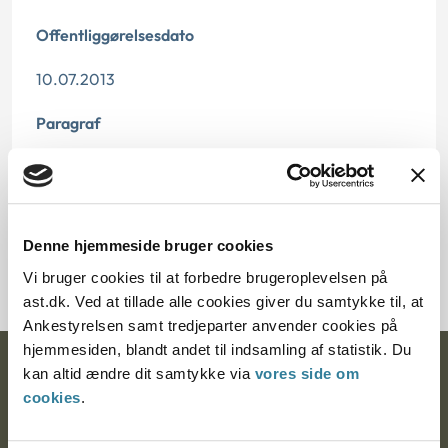
Offentliggørelsesdato
10.07.2013
Paragraf
§ 3 § 15 § 74d
Journalnummer
Denne hjemmeside bruger cookies
2000385-08
Vi bruger cookies til at forbedre brugeroplevelsen på
ast.dk. Ved at tillade alle cookies giver du samtykke til, at
Ankestyrelsen samt tredjeparter anvender cookies på
hjemmesiden, blandt andet til indsamling af statistik. Du
Ankestyrelsen
kan altid ændre dit samtykke via
vores side om
cookies
.
Postadresse: