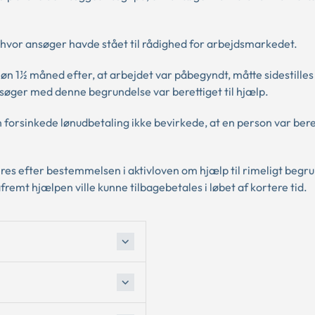
hvor ansøger havde stået til rådighed for arbejdsmarkedet.
 løn 1½ måned efter, at arbejdet var påbegyndt, måtte sidestille
nsøger med denne begrundelse var berettiget til hjælp.
 forsinkede lønudbetaling ikke bevirkede, at en person var beret
rderes efter bestemmelsen i aktivloven om hjælp til rimeligt beg
remt hjælpen ville kunne tilbagebetales i løbet af kortere tid.