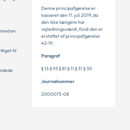
Denne principafgørelse er
kasseret den 11. juli 2019, da
den ikke længere har
vejledningsværdi, fordi den er
s med en
erstattet af principafgørelse
42-19.
tiget til
Paragraf
§ 13 § 93 § 81 § 11 § 31 § 30
rundede
Journalnummer
2000073-08