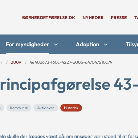
BØRNEBORTFØRELSE.DK
NYHEDER
PRESSE
T
For myndigheder
Adoption
Tilsy
er
2009
4e40d673-160c-4227-a005-a47047510c79
rincipafgørelse 43
p
Kommunal
Aktivloven
Historisk
 skulle der lægges vægt på, om ansøger var i stand til at fors