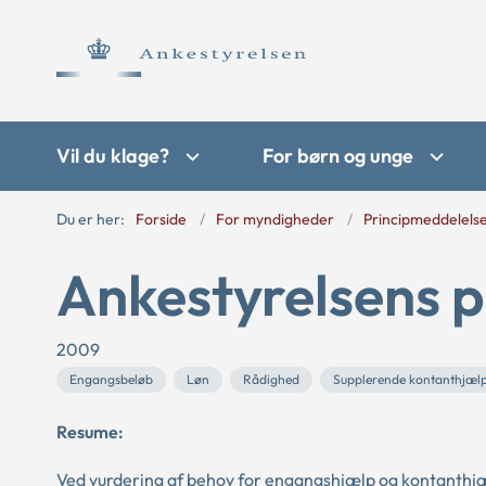
Vil du klage?
For børn og unge
Du er her:
Forside
For myndigheder
Principmeddelels
Ankestyrelsens p
2009
Engangsbeløb
Løn
Rådighed
Supplerende kontanthjæl
Resume:
Ved vurdering af behov for engangshjælp og kontanthjælp