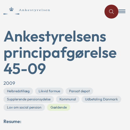
Ankestyrelsens
principafgørelse
45-09
2009
Helbredstillæg
Likvid formue
Pansat depot
Supplerende pensionsydelse
Kommunal
Udbetaling Danmark
Lov om social pension
Gældende
Resume: