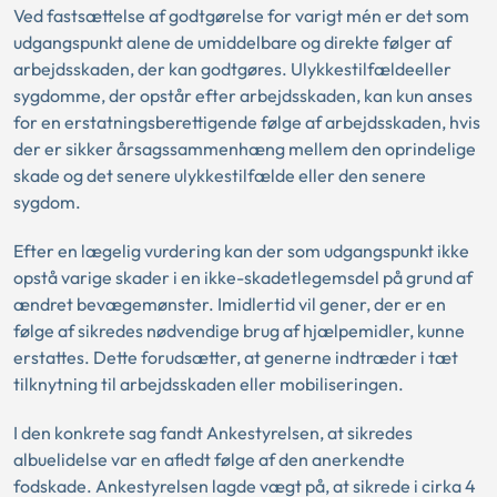
Ved fastsættelse af godtgørelse for varigt mén er det som
udgangspunkt alene de umiddelbare og direkte følger af
arbejdsskaden, der kan godtgøres. Ulykkestilfældeeller
sygdomme, der opstår efter arbejdsskaden, kan kun anses
for en erstatningsberettigende følge af arbejdsskaden, hvis
der er sikker årsagssammenhæng mellem den oprindelige
skade og det senere ulykkestilfælde eller den senere
sygdom.
Efter en lægelig vurdering kan der som udgangspunkt ikke
opstå varige skader i en ikke-skadetlegemsdel på grund af
ændret bevægemønster. Imidlertid vil gener, der er en
følge af sikredes nødvendige brug af hjælpemidler, kunne
erstattes. Dette forudsætter, at generne indtræder i tæt
tilknytning til arbejdsskaden eller mobiliseringen.
I den konkrete sag fandt Ankestyrelsen, at sikredes
albuelidelse var en afledt følge af den anerkendte
fodskade. Ankestyrelsen lagde vægt på, at sikrede i cirka 4