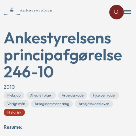
Ankestyrelsens
principafgørelse
246-10
2010
Fleksjob
Afledte følger
Arbejdsskade
Hjælpemiddel
Varigt mén
Årsagssammenhæng
Arbejdsskadeloven
Historisk
Resume: