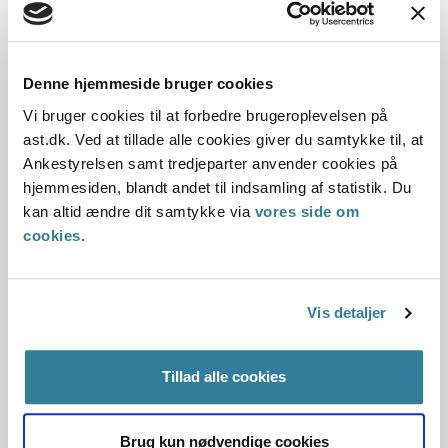
Dato for underskrift
Denne hjemmeside bruger cookies
30.06.2010
Vi bruger cookies til at forbedre brugeroplevelsen på
ast.dk. Ved at tillade alle cookies giver du samtykke til, at
Offentliggørelsesdato
Ankestyrelsen samt tredjeparter anvender cookies på
hjemmesiden, blandt andet til indsamling af statistik. Du
10.07.2013
kan altid ændre dit samtykke via
vores side om
cookies
.
Paragraf
§ 100
Vis detaljer
Journalnummer
Tillad alle cookies
3500254-09
Brug kun nødvendige cookies