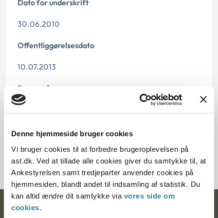
Dato for underskrift
30.06.2010
Offentliggørelsesdato
10.07.2013
Paragraf
§ 12 § 114 § 12
Journalnummer
Denne hjemmeside bruger cookies
Vi bruger cookies til at forbedre brugeroplevelsen på
3000098-09
ast.dk. Ved at tillade alle cookies giver du samtykke til, at
Ankestyrelsen samt tredjeparter anvender cookies på
hjemmesiden, blandt andet til indsamling af statistik. Du
kan altid ændre dit samtykke via
vores side om
cookies
.
Ankestyrelsen