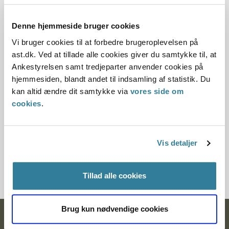
Dato for underskrift
31.03.2010
Denne hjemmeside bruger cookies
Vi bruger cookies til at forbedre brugeroplevelsen på
Offentliggørelsesdato
ast.dk. Ved at tillade alle cookies giver du samtykke til, at
Ankestyrelsen samt tredjeparter anvender cookies på
10.07.2013
hjemmesiden, blandt andet til indsamling af statistik. Du
kan altid ændre dit samtykke via
vores side om
Paragraf
cookies
.
§ 116
Journalnummer
Vis detaljer
3500129-09
Tillad alle cookies
Brug kun nødvendige cookies
Ankestyrelsen