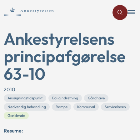
Ankestyrelsens
principafgørelse
63-10
2010
Ansøgningstidspunkt
Boligindretning
Gårdhave
Nødvendig behandling
Rampe
Kommunal
Serviceloven
Gældende
Resume: