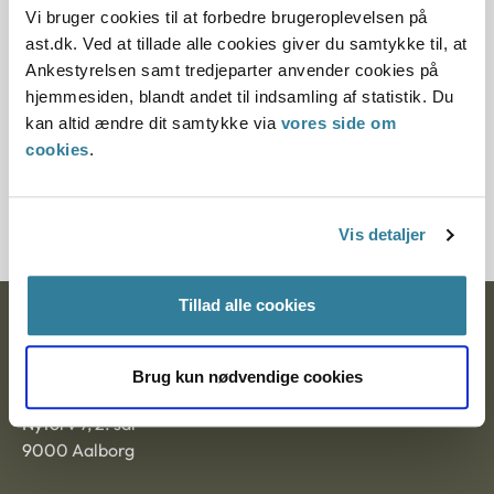
10.07.2013
Vi bruger cookies til at forbedre brugeroplevelsen på
ast.dk. Ved at tillade alle cookies giver du samtykke til, at
Paragraf
Ankestyrelsen samt tredjeparter anvender cookies på
hjemmesiden, blandt andet til indsamling af statistik. Du
§ 76 § 63
kan altid ændre dit samtykke via
vores side om
cookies
.
Journalnummer
2100186-09
Vis detaljer
Tillad alle cookies
Ankestyrelsen
Postadresse:
Brug kun nødvendige cookies
Nytorv 7, 2. sal
9000 Aalborg