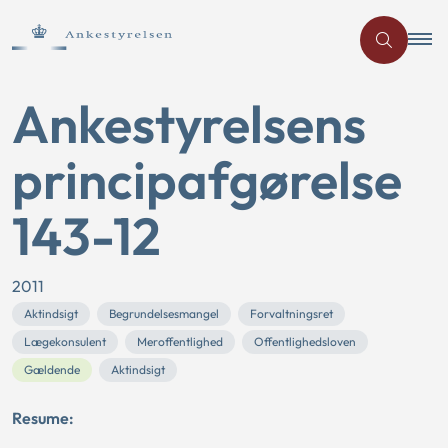
Ankestyrelsens
principafgørelse
143-12
2011
Aktindsigt
Begrundelsesmangel
Forvaltningsret
Lægekonsulent
Meroffentlighed
Offentlighedsloven
Gældende
Aktindsigt
Resume: