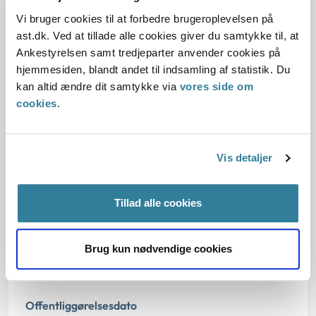
1. Baggrund for at behandle sagen
Vi bruger cookies til at forbedre brugeroplevelsen på
ast.dk. Ved at tillade alle cookies giver du samtykke til, at
2. Reglerne
Ankestyrelsen samt tredjeparter anvender cookies på
hjemmesiden, blandt andet til indsamling af statistik. Du
4. Den konkrete afgørelse
kan altid ændre dit samtykke via
vores side om
cookies
.
Bemærkninger til klagen
Vis detaljer
Oplysningerne i sagen
Tillad alle cookies
Dato for underskrift
Brug kun nødvendige cookies
01.09.2012
Offentliggørelsesdato