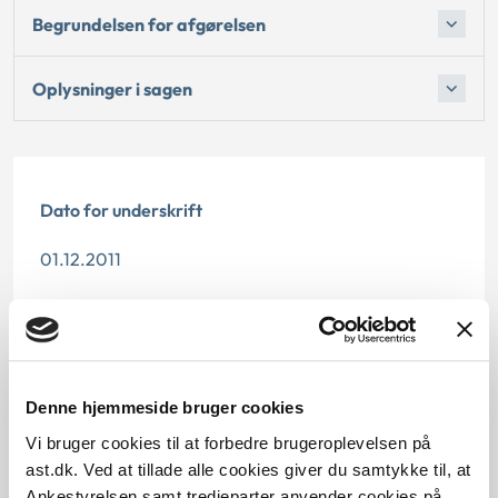
Begrundelsen for afgørelsen
Oplysninger i sagen
Dato for underskrift
01.12.2011
Offentliggørelsesdato
10.07.2013
Paragraf
Denne hjemmeside bruger cookies
Vi bruger cookies til at forbedre brugeroplevelsen på
§ 29 § 27 § 2 § 36 § 22 § 31 § 32
ast.dk. Ved at tillade alle cookies giver du samtykke til, at
Ankestyrelsen samt tredjeparter anvender cookies på